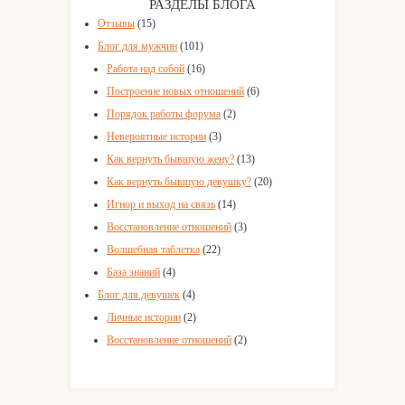
РАЗДЕЛЫ БЛОГА
Отзывы
(15)
Блог для мужчин
(101)
Работа над собой
(16)
Построение новых отношений
(6)
Порядок работы форума
(2)
Невероятные истории
(3)
Как вернуть бывшую жену?
(13)
Как вернуть бывшую девушку?
(20)
Игнор и выход на связь
(14)
Восстановление отношений
(3)
Волшебная таблетка
(22)
База знаний
(4)
Блог для девушек
(4)
Личные истории
(2)
Восстановление отношений
(2)