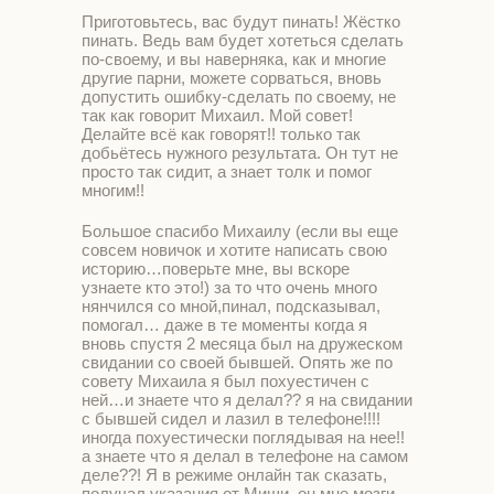
Приготовьтесь, вас будут пинать! Жёстко
пинать. Ведь вам будет хотеться сделать
по-своему, и вы наверняка, как и многие
другие парни, можете сорваться, вновь
допустить ошибку-сделать по своему, не
так как говорит Михаил. Мой совет!
Делайте всё как говорят!! только так
добьётесь нужного результата. Он тут не
просто так сидит, а знает толк и помог
многим!!
Большое спасибо Михаилу (если вы еще
совсем новичок и хотите написать свою
историю…поверьте мне, вы вскоре
узнаете кто это!) за то что очень много
нянчился со мной,пинал, подсказывал,
помогал… даже в те моменты когда я
вновь спустя 2 месяца был на дружеском
свидании со своей бывшей. Опять же по
совету Михаила я был похуестичен с
ней…и знаете что я делал?? я на свидании
с бывшей сидел и лазил в телефоне!!!!
иногда похуестически поглядывая на нее!!
а знаете что я делал в телефоне на самом
деле??! Я в режиме онлайн так сказать,
получал указания от Миши, он мне мозги