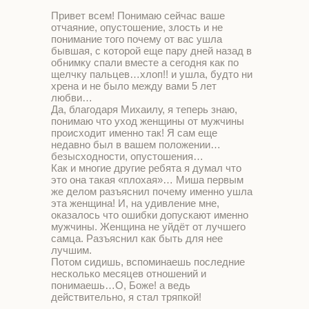
Привет всем! Понимаю сейчас ваше
отчаяние, опустошение, злость и не
понимание того почему от вас ушла
бывшая, с которой еще пару дней назад в
обнимку спали вместе а сегодня как по
щелчку пальцев…хлоп!! и ушла, будто ни
хрена и не было между вами 5 лет
любви…
Да, благодаря Михаилу, я теперь знаю,
понимаю что уход женщины от мужчины
происходит именно так! Я сам еще
недавно был в вашем положении…
безысходности, опустошения…
Как и многие другие ребята я думал что
это она такая «плохая»… Миша первым
же делом разъяснил почему именно ушла
эта женщина! И, на удивление мне,
оказалось что ошибки допускают именно
мужчины. Женщина не уйдёт от лучшего
самца. Разъяснил как быть для нее
лучшим.
Потом сидишь, вспоминаешь последние
несколько месяцев отношений и
понимаешь…О, Боже! а ведь
действительно, я стал тряпкой!