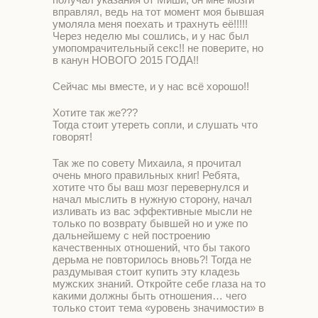
вправлял, ведь на тот момент моя бывшая
умоляла меня поехать и трахнуть её!!!!!
Через неделю мы сошлись, и у нас был
умопомрачительный секс!! не поверите, но
в канун НОВОГО 2015 ГОДА!!
Сейчас мы вместе, и у нас всё хорошо!!
Хотите так же???
Тогда стоит утереть сопли, и слушать что
говорят!
Так же по совету Михаила, я прочитал
очень много правильных книг! Ребята,
хотите что бы ваш мозг перевернулся и
начал мыслить в нужную сторону, начал
изливать из вас эффективные мысли не
только по возврату бывшей но и уже по
дальнейшему с ней построению
качественных отношений, что бы такого
дерьма не повторилось вновь?! Тогда не
раздумывая стоит купить эту кладезь
мужских знаний. Откройте себе глаза на то
какими должны быть отношения… чего
только стоит тема «уровень значимости» в