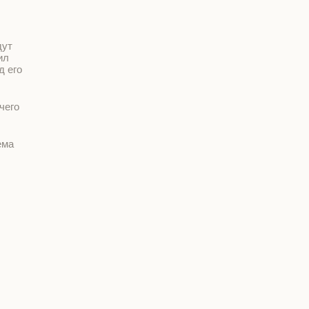
дут
ил
д его
чего
ема