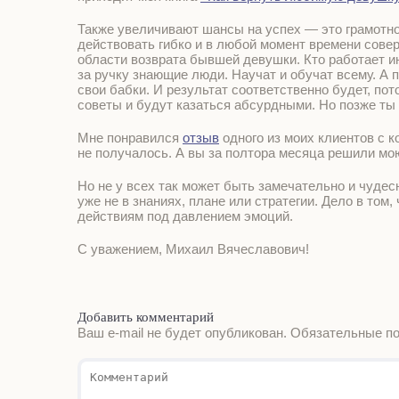
Также увеличивают шансы на успех — это грамотно
действовать гибко и в любой момент времени сове
области возврата бывшей девушки. Кто работает и
за ручку знающие люди. Научат и обучат всему. А 
свои бабки. И результат соответственно будет, пото
советы и будут казаться абсурдными. Но позже ты 
Мне понравился
отзыв
одного из моих клиентов с к
не получалось. А вы за полтора месяца решили мою
Но не у всех так может быть замечательно и чудес
уже не в знаниях, плане или стратегии. Дело в то
действиям под давлением эмоций.
С уважением, Михаил Вячеславович!
Добавить комментарий
Ваш e-mail не будет опубликован.
Обязательные п