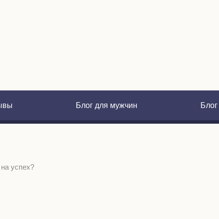
ывы
Блог для мужчин
Блог
 на успех?