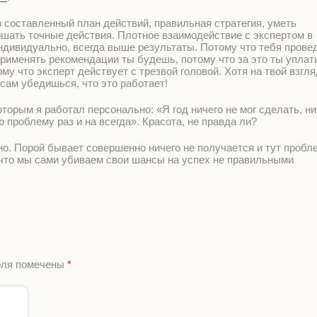
 составленный план действий, правильная стратегия, уметь
ршать точные действия. Плотное взаимодействие с экспертом в
ндивидуально, всегда выше результаты. Потому что тебя прове
применять рекомендации ты будешь, потому что за это ты уплат
му что эксперт действует с трезвой головой. Хотя на твой взгля
сам убедишься, что это работает!
оторым я работал персонально: «Я год ничего не мог сделать, ни
 проблему раз и на всегда». Красота, не правда ли?
но. Порой бывает совершенно ничего не получается и тут пробл
м, что мы сами убиваем свои шансы на успех не правильными
оля помечены
*