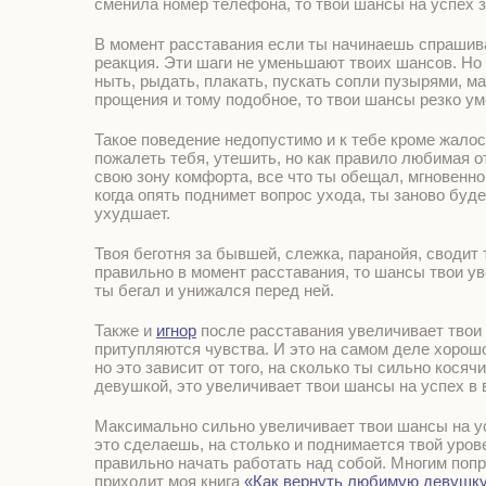
сменила номер телефона, то твои шансы на успех 
В момент расставания если ты начинаешь спрашива
реакция. Эти шаги не уменьшают твоих шансов. Но 
ныть, рыдать, плакать, пускать сопли пузырями, м
прощения и тому подобное, то твои шансы резко у
Такое поведение недопустимо и к тебе кроме жалос
пожалеть тебя, утешить, но как правило любимая о
свою зону комфорта, все что ты обещал, мгновенно
когда опять поднимет вопрос ухода, ты заново буд
ухудшает.
Твоя беготня за бывшей, слежка, паранойя, сводит
правильно в момент расставания, то шансы твои уве
ты бегал и унижался перед ней.
Также и
игнор
после расставания увеличивает твои 
притупляются чувства. И это на самом деле хорошо
но это зависит от того, на сколько ты сильно кося
девушкой, это увеличивает твои шансы на успех в
Максимально сильно увеличивает твои шансы на ус
это сделаешь, на столько и поднимается твой урове
правильно начать работать над собой. Многим попро
приходит моя книга
«Как вернуть любимую девушк