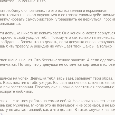
значительно меньше 100%.
ть любимую о причинах, то это естественная и нормальная
как только ты начал опускаться в ее глазах своими действиями:
анипулировать самоубийством, уговаривать ее вернуться, проси
меньшаются.
ти девушка ничего не испытывает. Она конечно может вернуться
тсрочила свой уход от тебя. Потому что как только ты вернешьс
 забудешь. Зачем что-то делать, если девушка снова вернулась
ешь бить тревогу. А рецидив не улучшает твои шансы, а только
 твои шансы на нет. Это бессмысленное занятие. А если сделать
личатся. Потому что у девушки не останется картинка в голове,
шансы на успех. Девушка тебя забывает, забывает твой образ,
. Весь негатив к тебе уходит. Бывают конечно остаточные явле
чил при расставании. Поэтому очень важно расстаться правильно
 возврате любимой.
пех — это твоя работа на самим собой. На сколько качественн
нь как мужчины. Многие это не понимают и не осознают, и не мо
сту не хватает знаний, как и что делать. В таких случаях на п
у»
.