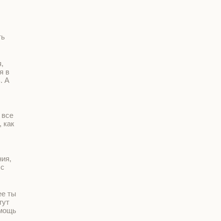
ть
,
я в
. А
 все
 как
ния,
 с
ее ты
гут
омощь