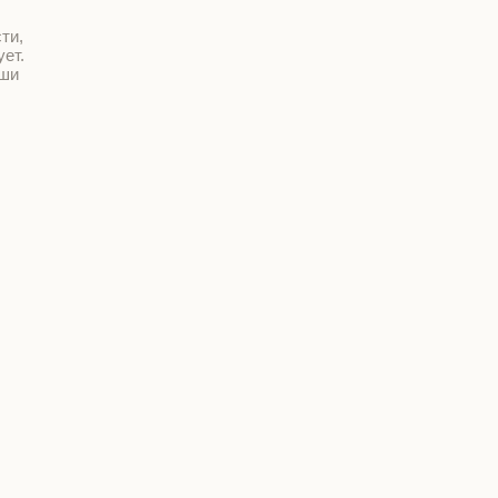
ти,
ет.
иши