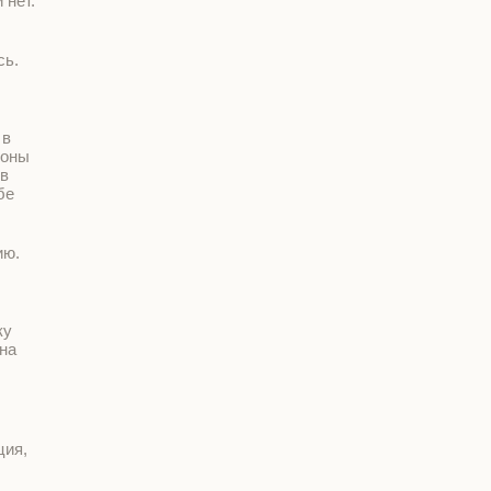
 нет.
сь.
 в
роны
 в
бе
ию.
ку
 на
ция,