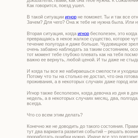
доказательствами, как она тебе нужна. К сожалению
Как говорится, поезд ушел.
В такой ситуации
игнор
не поможет. Ты и так все от
Зачем? Для чего? Она ж тебе не нужна была. Или н
Вторая ситуация, когда
игнор
бесполезен, это когда
превращаясь в некое жалкое существо, которое чут
течение полугода и даже больше. Чудовищное зрел
очень забавно наблюдать за таким состоянием, особ
тот момент тебе глубоко плевать как на тебя посм
важно ее вернуть, любой ценой. И ты даже не стыди
И когда ты все же набираешься смелости и уходишь
Потому что ты на столько ее достал, что она гото
проживания, а в некоторых случаях даже город или 
Игнор также бесполезен, когда девочка из дня в де
недель, а в некоторых случаях месяц, два, полгода,
всегда.
Что со всем этим делать?
Конечно же не доводить до такого состояния. Прав
тут два варианта развития событий – решать возн
проработать ошибки нужно. Иначе все это повтори