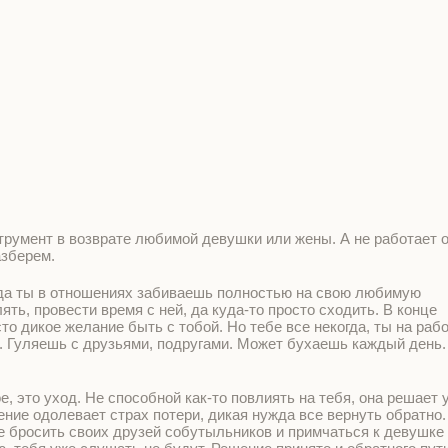
румент в возврате любимой девушки или жены. А не работает о
азберем.
гда ты в отношениях забиваешь полностью на свою любимую
ть, провести время с ней, да куда-то просто сходить. В конце
сто дикое желание быть с тобой. Но тебе все некогда, ты на раб
ю. Гуляешь с друзьями, подругами. Может бухаешь каждый день.
 это уход. Не способной как-то повлиять на тебя, она решает у
вение одолевает страх потери, дикая нужда все вернуть обратно.
е бросить своих друзей собутыльников и примчаться к девушке