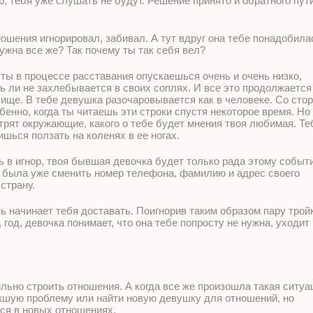
, тебя уже слушать не будут. Решение принято и обратного пути
ношения игнорировал, забивал. А тут вдруг она тебе понадобила
ужна все же? Так почему ты так себя вел?
 ты в процессе расставания опускаешься очень и очень низко,
ь ли не захлебывается в своих соплях. И все это продолжается
ище. В тебе девушка разочаровывается как в человеке. Со сто
енно, когда ты читаешь эти строки спустя некоторое время. Но
отрят окружающие, какого о тебе будет мнения твоя любимая. Те
шься ползать на коленях в ее ногах.
 в игнор, твоя бывшая девочка будет только рада этому событ
ва была уже сменить номер телефона, фамилию и адрес своего
страну.
нь начинает тебя доставать. Поигнорив таким образом пару трой
 год, девочка понимает, что она тебе попросту не нужна, уходит
ильно строить отношения. А когда все же произошла такая ситуа
икшую проблему или найти новую девушку для отношений, но
тся в новых отношениях.