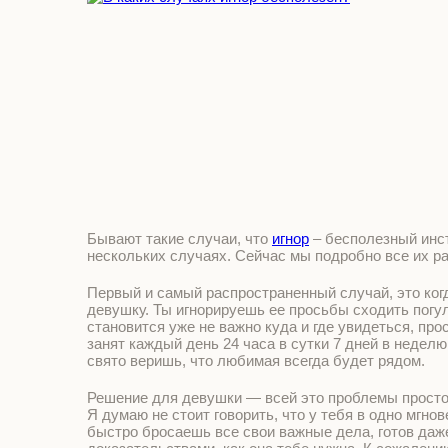
Бывают такие случаи, что
игнор
– бесполезный инст
нескольких случаях. Сейчас мы подробно все их р
Первый и самый распространенный случай, это ко
девушку. Ты игнорируешь ее просьбы сходить погуля
становится уже не важно куда и где увидеться, про
занят каждый день 24 часа в сутки 7 дней в недел
свято веришь, что любимая всегда будет рядом.
Решение для девушки — всей это проблемы простое,
Я думаю не стоит говорить, что у тебя в одно мгно
быстро бросаешь все свои важные дела, готов даж