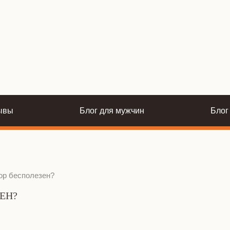
ывы
Блог для мужчин
Блог
нор бесполезен?
ЕН?