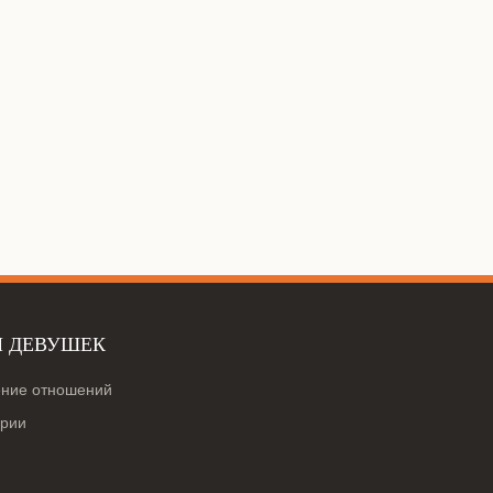
Я ДЕВУШЕК
ение отношений
ории