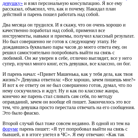
девушку»
и взял персональную консультацию. Я все ему
рассказал, объяснил, что, как и почему. Накидал план
действий и парень пошел работать над собой.
Два месяца он трудился. И я скажу, что он очень хорошо и
качественно поработал над собой, применил все
инструменты, навыки и приемы, получил классный результат.
Но был совершенно не готов к следующему этапу. Не
дождавшись буквально пары часов до моего ответа ему, он
решил самостоятельно попробовать выйти на связь с
любимой. Он же уверен в себе, отлично выглядит, все у него
супер, изучил много книг, есть девушки, все классно, он бог.
И парень начал: «Привет Машенька, как у тебя дела, как твоя
жизнь?» Девушка ответила: «Все хорошо, зачем пишешь мне?»
И вот к ее ответу он не был совершенно готов, думал, что по
нему соскучились и ждут. Ну и как по классике жанра,
конечно же парень стал сливать сам себя, по методу
оправданий, зачем он вообще ей пишет. Закончилось это все
тем, что девушка просто перестала отвечать на его сообщения.
Это было фиаско.
Второй случай был тоже совсем недавно. В одной из тем на
форуме
парень пишет: «Я тут попробовал выйти на связь с
бывшей, и в итоге улетел в ЧС». Я ему отвечаю: «Как так