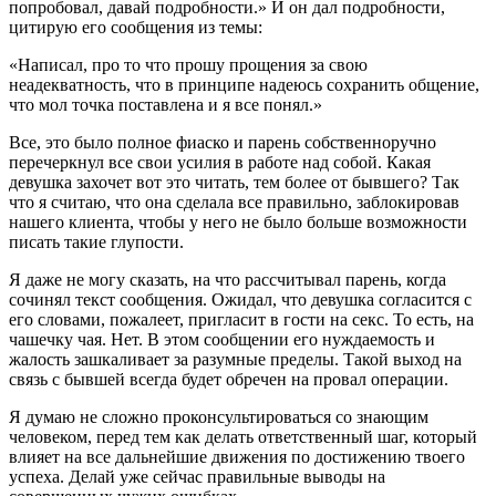
попробовал, давай подробности.» И он дал подробности,
цитирую его сообщения из темы:
«Написал, про то что прошу прощения за свою
неадекватность, что в принципе надеюсь сохранить общение,
что мол точка поставлена и я все понял.»
Все, это было полное фиаско и парень собственноручно
перечеркнул все свои усилия в работе над собой. Какая
девушка захочет вот это читать, тем более от бывшего? Так
что я считаю, что она сделала все правильно, заблокировав
нашего клиента, чтобы у него не было больше возможности
писать такие глупости.
Я даже не могу сказать, на что рассчитывал парень, когда
сочинял текст сообщения. Ожидал, что девушка согласится с
его словами, пожалеет, пригласит в гости на секс. То есть, на
чашечку чая. Нет. В этом сообщении его нуждаемость и
жалость зашкаливает за разумные пределы. Такой выход на
связь с бывшей всегда будет обречен на провал операции.
Я думаю не сложно проконсультироваться со знающим
человеком, перед тем как делать ответственный шаг, который
влияет на все дальнейшие движения по достижению твоего
успеха. Делай уже сейчас правильные выводы на