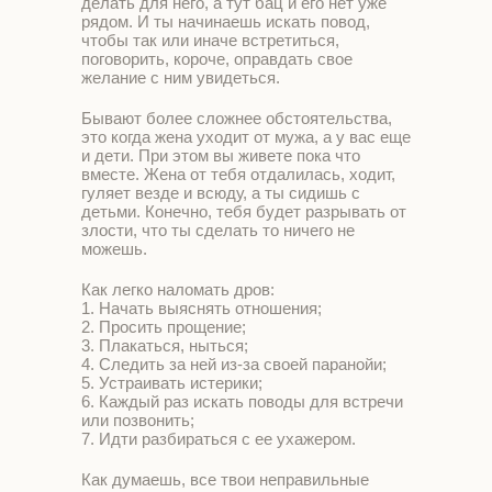
делать для него, а тут бац и его нет уже
рядом. И ты начинаешь искать повод,
чтобы так или иначе встретиться,
поговорить, короче, оправдать свое
желание с ним увидеться.
Бывают более сложнее обстоятельства,
это когда жена уходит от мужа, а у вас еще
и дети. При этом вы живете пока что
вместе. Жена от тебя отдалилась, ходит,
гуляет везде и всюду, а ты сидишь с
детьми. Конечно, тебя будет разрывать от
злости, что ты сделать то ничего не
можешь.
Как легко наломать дров:
1. Начать выяснять отношения;
2. Просить прощение;
3. Плакаться, ныться;
4. Следить за ней из-за своей паранойи;
5. Устраивать истерики;
6. Каждый раз искать поводы для встречи
или позвонить;
7. Идти разбираться с ее ухажером.
Как думаешь, все твои неправильные