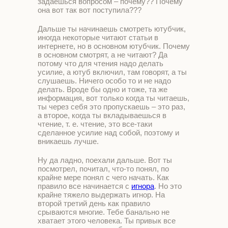
задаешься вопросом – почему?? Почему
она вот так вот поступила???
Дальше ты начинаешь смотреть ютубчик,
иногда некоторые читают статьи в
интернете, но в основном ютубчик. Почему
в основном смотрят, а не читают? Да
потому что для чтения надо делать
усилие, а ютуб включил, там говорят, а ты
слушаешь. Ничего особо то и не надо
делать. Вроде бы одно и тоже, та же
информация, вот только когда ты читаешь,
ты через себя это пропускаешь – это раз,
а второе, когда ты вкладываешься в
чтение, т. е. чтение, это все-таки
сделанное усилие над собой, поэтому и
вникаешь лучше.
Ну да ладно, поехали дальше. Вот ты
посмотрел, почитал, что-то понял, по
крайне мере понял с чего начать. Как
правило все начинается с
игнора
. Но это
крайне тяжело выдержать игнор. На
второй третий день как правило
срываются многие. Тебе банально не
хватает этого человека. Ты привык все