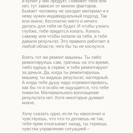
и купил у них продукт. Поможет тебе или
нет, тут зависит от многих факторов.
Бывает человеку не заходит материал и к
нему нужен индивидуальный подход. Так
или иначе, бесплатно никто и ничего
делать для тебя не будет. И чтобы узнать
глубже, тебе придется копать. Копать
самому или чтобы копали за тебя, а тебе
давали результат. Это правило работает в
любой области, чего бы ты не коснулся.
Взять тот же ремонт машины. Ты либо
ремонтируешь сам, тратишь на это время,
либо едешь в сервис и тебе ремонтируют
за деньги. Да, когда ты ремонтируешь
машину, ты видишь результат, наглядный.
А когда тебе душу надо отремонтировать,
как бы то и особо не ощущается, что тебе
помогли. Материального воплощение
результата нет. Хотя некоторые думают
иначе.
Хочу сказать одно, если ты накосячил и
чувствуешь, что что-то делаешь не так,
тебя прям откатывает назад, ты теряешь
чувства управления ситуацией –