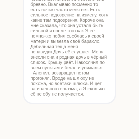
бревно. Вкалываю посменно то
есть ночью часто меня нет. Есть
сильное подозрение на измену, хотя
какие там подозрения. Короче она
мне сказала, что она устала быть
сильной и после того как Я её
немножко побил сьеблась к своей
матери и вывезла своё барахло.
Дебильная тёща меня
ненавидит.Дочь её слушает. Меня
внесли она и родная дочь в чёрный
список. Крышу рвёт. Накосячил по
всем пунктам и бегал и унижался
, Аленил, возвращал потом
прогонял. Вроде на шлюху не
похожа, но всётаки шлюха. Ищет
вагинального оргазма, а Я сколько
её не ебу не получается.