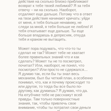
действия на сколько близко приближают
возврат к тебе твоей любимой? Я за тебя
отвечу – ни на сколько. Наоборот,
отдаляют еще дальше. Потому что в ответ
на твои действия начинают кричать: уйди
от меня, я тебя больше ненавижу, не
следи за мной, я тебя больше не люблю! И
тебя откатывает еще дальше. Ты еще
больше впадаешь в депресняк, откуда
тебя и краном не вытащить.
Может пора подумать, что что-то ты
сделал не так? Может тебе не хватает
более правильных знаний что и как
сделать? Может ты не то посмотрел,
почитал? Или, наоборот, не понял, что
посмотрел? Или просто не сдержался…
Я думаю так, если бы ты знал весь
механизм, был бы четкий план, а особенно
понимал, что, как и почему происходит то
или другое, то тогда бы все было по-
другому, как думаешь? Я думаю, что да.
На ютубчике тебе не расскажут всей
правды. Там только поверхностные
знания, так, чтобы привлечь свое
внимание, чтобы ты потратил свои деньги