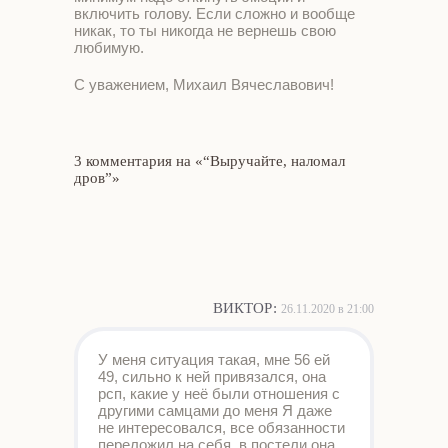
включить голову. Если сложно и вообще
никак, то ты никогда не вернешь свою
любимую.
С уважением, Михаил Вячеславович!
3 комментария на «“Выручайте, наломал
дров”»
ВИКТОР
:
26.11.2020 в 21:00
У меня ситуация такая, мне 56 ей
49, сильно к ней привязался, она
рсп, какие у неё были отношения с
другими самцами до меня Я даже
не интересовался, все обязанности
переложил на себя, в постели она