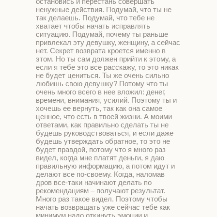
остановись и перестань совершать
ненужные действия. Подумай, что ты не
так делаешь. Подумай, что тебе не
хватает чтобы начать исправлять
ситуацию. Подумай, почему ты раньше
привлекал эту девушку, женщину, а сейчас
нет. Секрет возврата кроется именно в
этом. Но ты сам должен прийти к этому, а
если я тебе это все расскажу, то это никак
не будет цениться. Ты же очень сильно
любишь свою девушку? Потому что ты
очень много всего в нее вложил: денег,
времени, внимания, усилий. Поэтому ты и
хочешь ее вернуть, так как она самое
ценное, что есть в твоей жизни. А моими
ответами, как правильно сделать ты не
будешь руководствоваться, и если даже
будешь утверждать обратное, то это не
будет правдой, потому что я много раз
видел, когда мне платят деньги, я даю
правильную информацию, а потом идут и
делают все по-своему. Когда, наломав
дров все-таки начинают делать по
рекомендациям – получают результат.
Много раз такое видел. Поэтому чтобы
начать возвращать уже сейчас тебе как
минимум надо откинуть эмоции и