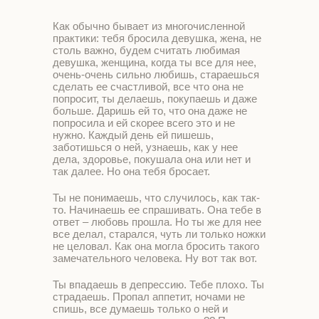
Как обычно бывает из многочисленной
практики: тебя бросила девушка, жена, не
столь важно, будем считать любимая
девушка, женщина, когда ты все для нее,
очень-очень сильно любишь, стараешься
сделать ее счастливой, все что она не
попросит, ты делаешь, покупаешь и даже
больше. Даришь ей то, что она даже не
попросила и ей скорее всего это и не
нужно. Каждый день ей пишешь,
заботишься о ней, узнаешь, как у нее
дела, здоровье, покушала она или нет и
так далее. Но она тебя бросает.
Ты не понимаешь, что случилось, как так-
то. Начинаешь ее спрашивать. Она тебе в
ответ – любовь прошла. Но ты же для нее
все делал, старался, чуть ли только ножки
не целовал. Как она могла бросить такого
замечательного человека. Ну вот так вот.
Ты впадаешь в депрессию. Тебе плохо. Ты
страдаешь. Пропал аппетит, ночами не
спишь, все думаешь только о ней и